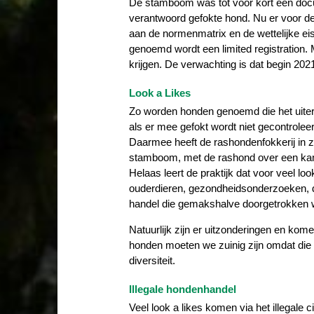
De stamboom was tot voor kort een docu
verantwoord gefokte hond. Nu er voor d
aan de normenmatrix en de wettelijke e
genoemd wordt een limited registration
krijgen. De verwachting is dat begin 2
Look a Likes
Zo worden honden genoemd die het uiter
als er mee gefokt wordt niet gecontroleer
Daarmee heeft de rashondenfokkerij in ze
stamboom, met de rashond over een k
Helaas leert de praktijk dat voor veel lo
ouderdieren, gezondheidsonderzoeken, da
handel die gemakshalve doorgetrokken wo
Natuurlijk zijn er uitzonderingen en kom
honden moeten we zuinig zijn omdat die 
diversiteit.
Illegale hondenhandel
Veel look a likes komen via het illegale c