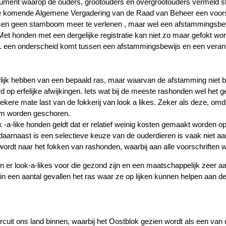
ment waarop de ouders, grootouders en overgrootouders vermeld sto
e komende Algemene Vergadering van de Raad van Beheer een voorste
isen geen stamboom meer te verlenen , maar wel een afstammingsbewi
. Met honden met een dergelijke registratie kan niet zo maar gefokt
021 een onderscheid komt tussen een afstammingsbewijs en een veran
lijk hebben van een bepaald ras, maar waarvan de afstamming niet 
d op erfelijke afwijkingen. Iets wat bij de meeste rashonden wel het ge
kere mate last van de fokkerij van look a likes. Zeker als deze, omd
am worden geschoren.
ok -a-like honden geldt dat er relatief weinig kosten gemaakt worden o
arnaast is een selectieve keuze van de ouderdieren is vaak niet aa
rdt naar het fokken van rashonden, waarbij aan alle voorschriften w
en er look-a-likes voor die gezond zijn en een maatschappelijk zeer 
in een aantal gevallen het ras waar ze op lijken kunnen helpen aan d
ircuit ons land binnen, waarbij het Oostblok gezien wordt als een van de