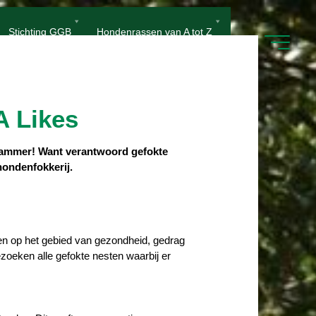
Stichting GGB
Hondenrassen van A tot Z
A Likes
is jammer! Want verantwoord gefokte
hondenfokkerij.
sen op het gebied van gezondheid, gedrag
ezoeken alle gefokte nesten waarbij er