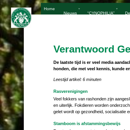
Ga
Home
naar
Nieuws
“CYNOPHILIA”
De
de
inhoud
Verantwoord Ge
De laatste tijd is er veel media aanda
honden, die met veel kennis, kunde en
Leestijd artikel: 6 minuten
Rasverenigingen
Veel fokkers van rashonden zijn aangesl
en uiterlijk. Fokdieren worden onderzoch
gelet wordt op gezondheid, socialisatie 
Stamboom is afstammingsbewijs