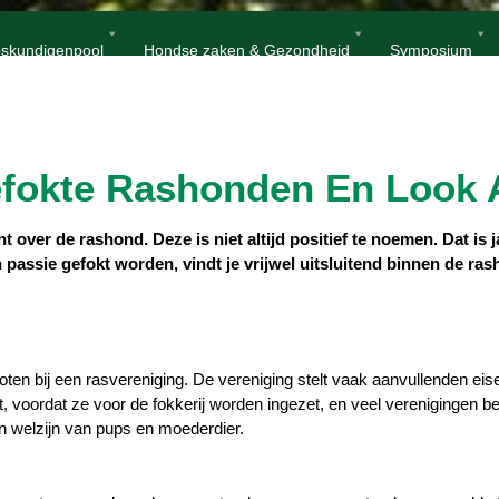
Home
Verantwoord gefokte rashonden en look a likes
skundigenpool
Hondse zaken & Gezondheid
Symposium
fokte Rashonden En Look 
cht over de rashond. Deze is niet altijd positief te noemen. Dat 
 passie gefokt worden, vindt je vrijwel uitsluitend binnen de ras
oten bij een rasvereniging. De vereniging stelt vaak aanvullenden ei
t, voordat ze voor de fokkerij worden ingezet, en veel verenigingen b
en welzijn van pups en moederdier.