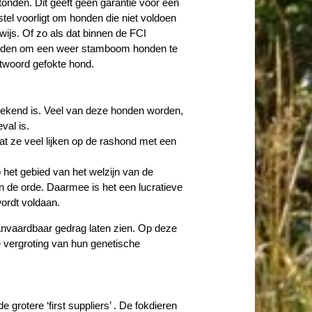
nden. Dit geeft geen garantie voor een
l voorligt om honden die niet voldoen
js. Of zo als dat binnen de FCI
 worden om een weer stamboom honden te
twoord gefokte hond.
bekend is. Veel van deze honden worden,
val is.
at ze veel lijken op de rashond met een
p het gebied van het welzijn van de
n de orde. Daarmee is het een lucratieve
ordt voldaan.
aanvaardbaar gedrag laten zien. Op deze
e vergroting van hun genetische
 grotere ‘first suppliers’ . De fokdieren