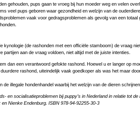
n gehouden, pups gaan te vroeg bij hun moeder weg en velen overleve
ms veel pups geboren waar gezondheid en welzijn van de ouderdieren
problemen vaak voor gedragsproblemen als gevolg van een totaal gebr
ashonden.
rde kynologie (de rashonden met een officiële stamboom) de vraag n
partijen aan de vraag voldoen, niet altijd met de juiste intenties.
neem dan een verantwoord gefokte rashond. Hoewel u er langer op mo
e duurdere rashond, uiteindelijk vaak goedkoper als was het maar doo
de illegale hondenhandel waarbij het welzijn van de dieren schrijnen
- en socialisatieproblemen bij puppy’s in Nederland in relatie tot d
jk en Nienke Endenburg. ISBN 978-94-92255-30-3