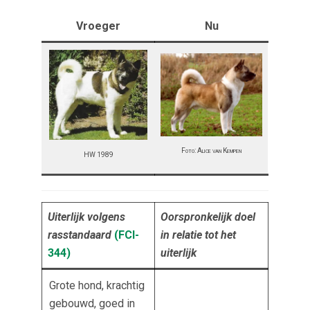
Vroeger
Nu
Foto: Alice van Kempen
HW 1989
Uiterlijk volgens
Oorspronkelijk doel
rasstandaard
(FCI-
in relatie tot het
344
)
uiterlijk
Grote hond, krachtig
gebouwd, goed in