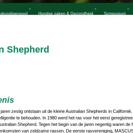
Home
Miniature Amercan Shepherd
skundigenpool
Hondse zaken & Gezondheid
Symposium
an Shepherd
enis
aren zestig ontstaan uit de kleine Australian Shepherds in Californië
elligentie te behouden. In 1980 werd het ras voor het eerst geregistr
stralian Shepherd. Tegen het begin van de jaren negentig waren de 
jeenkomsten van zeldzame rassen. De eerste rasvereniging, MASCUS