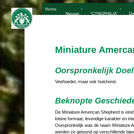
Ga
Home
naar
Nieuws
“CYNOPHILIA”
De
de
inhoud
Miniature Amerc
Oorspronkelijk Doel
Veehoeder, maar ook huishond.
Beknopte Geschied
De Miniature American Shepherd is eind j
kleine formaat, levendige karakter en int
Oorspronkelijk was de naam Miniature Au
werden ze getoond op verschillende bi