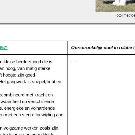
Foto: met t
367
)
Oorspronkelijk doel in relatie to
 kleine herdershond die is
—
dan hoog, van matig sterke
t hoogte zijn goed
Het gangwerk is soepel, licht en
gecombineerd met kracht en
ekwaamheid op verschillende
ge, energieke en volhardende
 en met een sterke toewijding aan
en volgzame werker, zoals zijn
t stokhaar is van gemiddelde