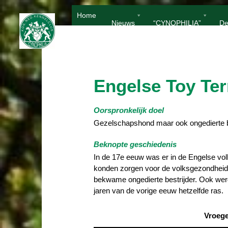
Ga
Home
naar
Nieuws
“CYNOPHILIA”
De
de
inhoud
Engelse Toy Ter
Oorspronkelijk doel
Gezelschapshond maar ook ongedierte be
Beknopte geschiedenis
In de 17e eeuw was er in de Engelse vol
konden zorgen voor de volksgezondheid. 
bekwame ongedierte bestrijder. Ook werd
jaren van de vorige eeuw hetzelfde ras.
Vroeg