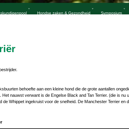
Home
Engelse Toy Terriër
skundigenpool
Hondse zaken & Gezondheid
Symposium
riër
strijder.
ksbuurten behoefte aan een kleine hond die de grote aantallen ongedi
Het nauwst verwant is de Engelse Black and Tan Terrier. (die is nu 
 de Whippet ingekruist voor de snelheid. De Manchester Terrier en d
er