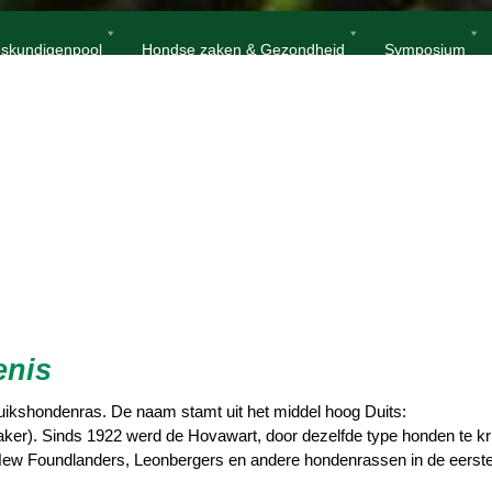
Home
Hovawart
skundigenpool
Hondse zaken & Gezondheid
Symposium
enis
uikshondenras. De naam stamt uit het middel hoog Duits:
aker). Sinds 1922 werd de Hovawart, door dezelfde type honden te k
ew Foundlanders, Leonbergers en andere hondenrassen in de eerste j