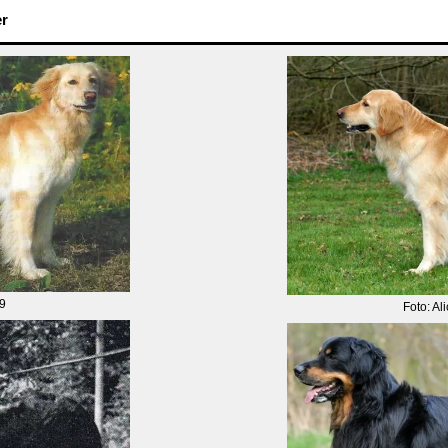
er
9
Foto: A