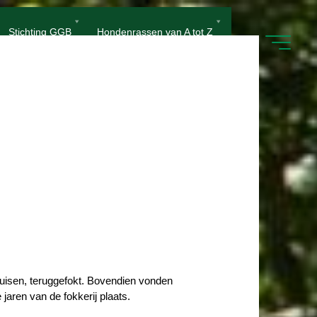
Stichting GGB
Hondenrassen van A tot Z
ruisen, teruggefokt. Bovendien vonden
aren van de fokkerij plaats.