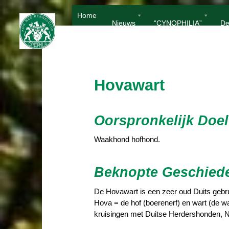
Ga
Home
naar
Nieuws
“CYNOPHILIA”
De
de
inhoud
Hovawart
Oorspronkelijk Doel
Waakhond hofhond.
Beknopte Geschied
De Hovawart is een zeer oud Duits gebr
Hova = de hof (boerenerf) en wart (de w
kruisingen met Duitse Herdershonden, N