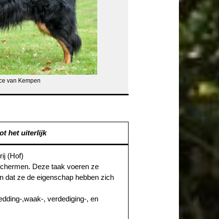
lice van Kempen
t het uiterlijk
ij (Hof)
eschermen. Deze taak voeren ze
t in dat ze de eigenschap hebben zich
edding-,waak-, verdediging-, en