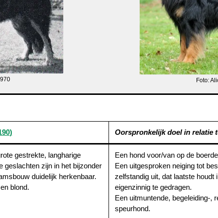
1970
Foto: A
190
)
Oorspronkelijk doel in relatie to
rote gestrekte, langharige
Een hond voor/van op de boerder
 geslachten zijn in het bijzonder
Een uitgesproken neiging tot b
aamsbouw duidelijk herkenbaar.
zelfstandig uit, dat laatste houd
 en blond.
eigenzinnig te gedragen.
Een uitmuntende, begeleiding-, r
speurhond.