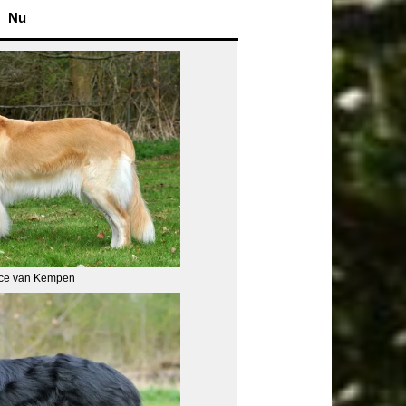
Nu
lice van Kempen