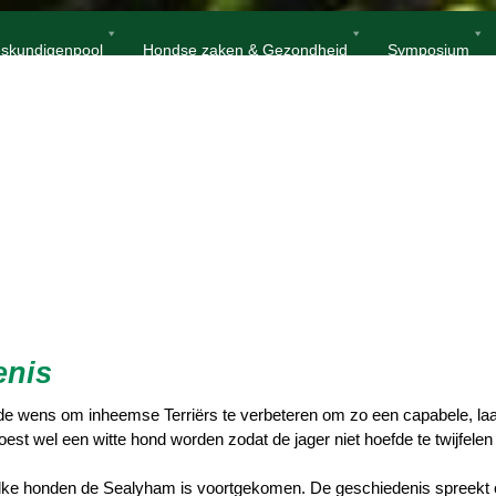
Home
Sealyham Terriër
skundigenpool
Hondse zaken & Gezondheid
Symposium
enis
e wens om inheemse Terriërs te verbeteren om zo een capabele, laag
oest wel een witte hond worden zodat de jager niet hoefde te twijfelen o
welke honden de Sealyham is voortgekomen. De geschiedenis spreekt