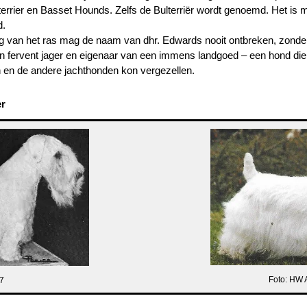
rrier en Basset Hounds. Zelfs de Bulterriër wordt genoemd. Het is me
d.
ing van het ras mag de naam van dhr. Edwards nooit ontbreken, zon
e een fervent jager en eigenaar van een immens landgoed – een hond die
n en de andere jachthonden kon vergezellen.
er
Foto: HW 
7