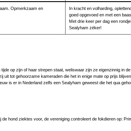
kwaam. Opmerkzaam en
In kracht en volharding, oplettend
goed opgevoed en met een baas d
Met drie keer per dag een rondje 
Sealyham zéker!
 tijde op zijn of haar strepen staat, weliswaar zijn ze eigenzinnig in d
 uit tot gehoorzame kameraden die het in enige mate op prijs blijven
e eeuw is er in Nederland zelfs een Sealyham geweest die het qua geh
j de hond ziektes voor, de vereniging controleert de fokdieren op: Pr