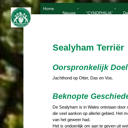
Ga
Home
naar
Nieuws
“CYNOPHILIA”
De
de
inhoud
Sealyham Terriër
Oorspronkelijk Doel
Jachthond op Otter, Das en Vos.
Beknopte Geschied
De Sealyham is in Wales ontstaan door d
die veel aankon op allerlei gebied. Het m
van het geweer had.
Het is ondoenlijk om aan te geven uit 