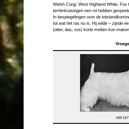
Welsh Corgi, West Highland White, Fox te
terriërkruisingen een rol hebben gespeel
In bespiegelingen over de totstandkom
tot wat het ras nu is. Hij wilde – zijnd
(otter, das, vos) korte metten kon make
Vroeg
HW 197