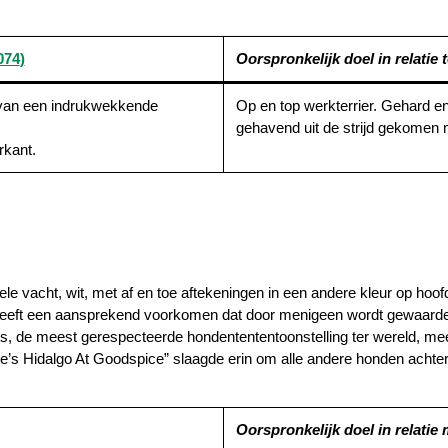
074
)
Oorspronkelijk doel in relatie to
n van een indrukwekkende
Op en top werkterrier. Gehard e
gehavend uit de strijd gekomen
rkant.
 vacht, wit, met af en toe aftekeningen in een andere kleur op hoofd
heeft een aansprekend voorkomen dat door menigeen wordt gewaarde
fts, de meest gerespecteerde hondentententoonstelling ter wereld, 
’s Hidalgo At Goodspice” slaagde erin om alle andere honden achter
Oorspronkelijk doel in relatie