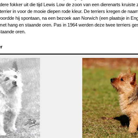
re fokker uit die tijd Lewis Low de zoon van een dierenarts kruiste zi
 terrier in voor de mooie diepen rode kleur. De terriers kregen de n
oordde hij spontaan, na een bezoek aan Norwich (een plaatsje in Eng
 met hang en staande oren. Pas in 1964 werden deze twee terriers ges
staande oren.
er