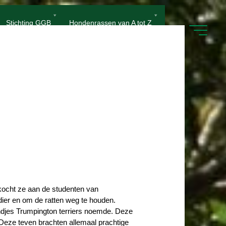
Stichting GGB
Hondenrassen van A tot Z
kocht ze aan de studenten van
ier en om de ratten weg te houden.
ndjes Trumpington terriers noemde. Deze
Deze teven brachten allemaal prachtige