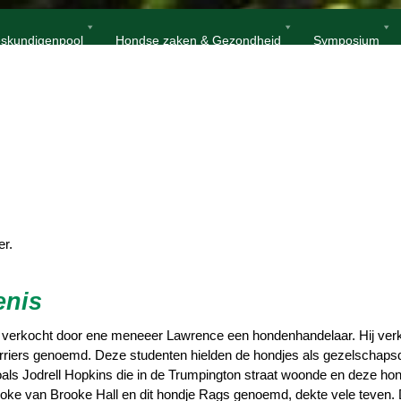
Home
Norwich Terriër
skundigenpool
Hondse zaken & Gezondheid
Symposium
er.
enis
 en verkocht door ene meneeer Lawrence een hondenhandelaar. Hij ver
riers genoemd. Deze studenten hielden de hondjes als gezelschapsd
oals Jodrell Hopkins die in de Trumpington straat woonde en deze ho
oke van Brooke Hall en dit hondje Rags genoemd, dekte vele teven. 