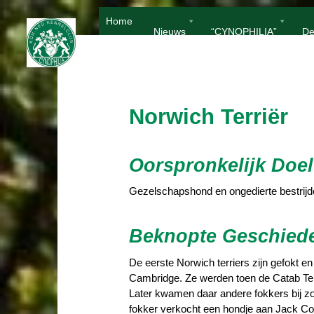
Ga
Home
naar
Nieuws
“CYNOPHILIA”
De
de
inhoud
Norwich Terriër
Oorspronkelijk Doel
Gezelschapshond en ongedierte bestrijd
Beknopte Geschied
De eerste Norwich terriers zijn gefokt
Cambridge. Ze werden toen de Catab Ter
Later kwamen daar andere fokkers bij z
fokker verkocht een hondje aan Jack Co