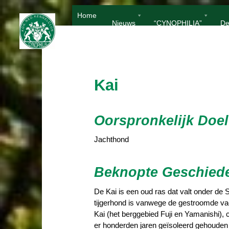
Ga
Home
naar
Nieuws
“CYNOPHILIA”
De
de
inhoud
Kai
Oorspronkelijk Doel
Jachthond
Beknopte Geschied
De Kai is een oud ras dat valt onder d
tijgerhond is vanwege de gestroomde vach
Kai (het berggebied Fuji en Yamanishi), 
er honderden jaren geïsoleerd gehouden