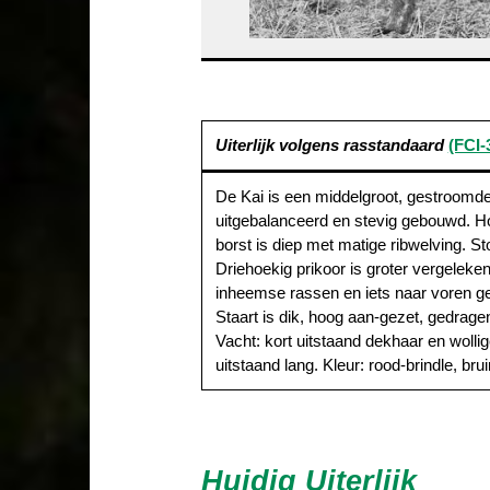
Uiterlijk volgens rasstandaard
(FCI-
De Kai is een middelgroot, gestroomde
uitgebalanceerd en stevig gebouwd. Ho
borst is diep met matige ribwelving. St
Driehoekig prikoor is groter vergelek
inheemse rassen en iets naar voren ge
Staart is dik, hoog aan-gezet, gedragen 
Vacht: kort uitstaand dekhaar en wolli
uitstaand lang. Kleur: rood-brindle, brui
Huidig Uiterlijk