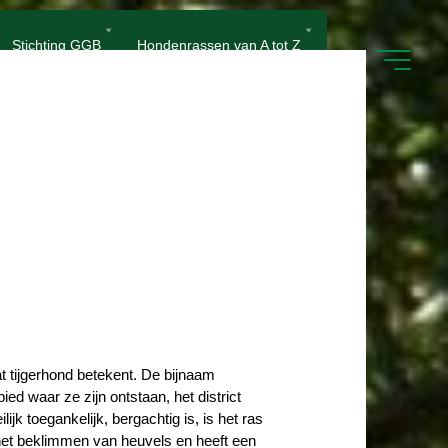
Stichting GGB
Hondenrassen van A tot Z
 tijgerhond betekent. De bijnaam
d waar ze zijn ontstaan, het district
k toegankelijk, bergachtig is, is het ras
het beklimmen van heuvels en heeft een