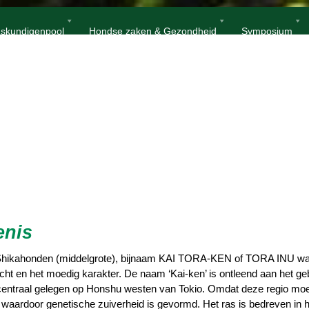
Home
Kai
skundigenpool
Hondse zaken & Gezondheid
Symposium
enis
e Shikahonden (middelgrote), bijnaam KAI TORA-KEN of TORA INU wat
t en het moedig karakter. De naam ‘Kai-ken’ is ontleend aan het gebie
centraal gelegen op Honshu westen van Tokio. Omdat deze regio moeilij
 waardoor genetische zuiverheid is gevormd. Het ras is bedreven in 