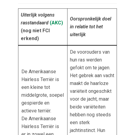
Uiterlijk volgens
Oorspronkelijk doel
rasstandaard
(AKC
)
in relatie tot het
(nog niet FCI
uiterlijk
erkend)
De voorouders van
hun ras werden
gefokt om te jagen.
De Amerikaanse
Het gebrek aan vacht
Hairless Terriër is
maakt de haarloze
een kleine tot
variëteit ongeschikt
middelgrote, soepel
voor de jacht, maar
gespierde en
beide variëteiten
actieve terriër.
hebben nog steeds
De Amerikaanse
een sterk
Hairless Terriër is
jachtinstinct. Hun
er in zowel een