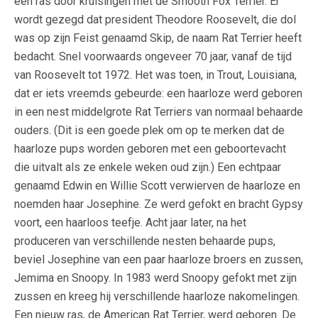
een ras door kruisingen met de Smooth Fox Terrier. Er
wordt gezegd dat president Theodore Roosevelt, die dol
was op zijn Feist genaamd Skip, de naam Rat Terrier heeft
bedacht. Snel voorwaards ongeveer 70 jaar, vanaf de tijd
van Roosevelt tot 1972. Het was toen, in Trout, Louisiana,
dat er iets vreemds gebeurde: een haarloze werd geboren
in een nest middelgrote Rat Terriers van normaal behaarde
ouders. (Dit is een goede plek om op te merken dat de
haarloze pups worden geboren met een geboortevacht
die uitvalt als ze enkele weken oud zijn.) Een echtpaar
genaamd Edwin en Willie Scott verwierven de haarloze en
noemden haar Josephine. Ze werd gefokt en bracht Gypsy
voort, een haarloos teefje. Acht jaar later, na het
produceren van verschillende nesten behaarde pups,
beviel Josephine van een paar haarloze broers en zussen,
Jemima en Snoopy. In 1983 werd Snoopy gefokt met zijn
zussen en kreeg hij verschillende haarloze nakomelingen.
Een nieuw ras, de American Rat Terrier, werd geboren. De