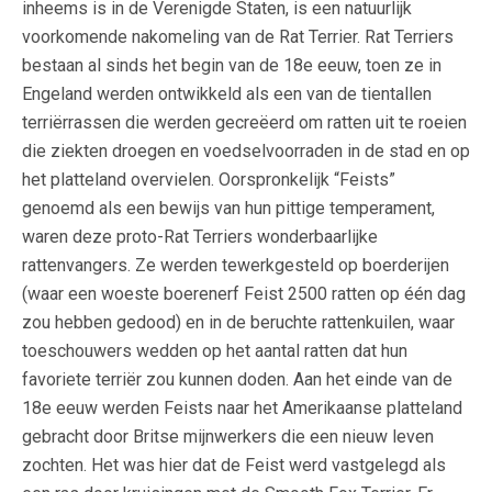
inheems is in de Verenigde Staten, is een natuurlijk
voorkomende nakomeling van de Rat Terrier. Rat Terriers
bestaan al sinds het begin van de 18e eeuw, toen ze in
Engeland werden ontwikkeld als een van de tientallen
terriërrassen die werden gecreëerd om ratten uit te roeien
die ziekten droegen en voedselvoorraden in de stad en op
het platteland overvielen. Oorspronkelijk “Feists”
genoemd als een bewijs van hun pittige temperament,
waren deze proto-Rat Terriers wonderbaarlijke
rattenvangers. Ze werden tewerkgesteld op boerderijen
(waar een woeste boerenerf Feist 2500 ratten op één dag
zou hebben gedood) en in de beruchte rattenkuilen, waar
toeschouwers wedden op het aantal ratten dat hun
favoriete terriër zou kunnen doden. Aan het einde van de
18e eeuw werden Feists naar het Amerikaanse platteland
gebracht door Britse mijnwerkers die een nieuw leven
zochten. Het was hier dat de Feist werd vastgelegd als