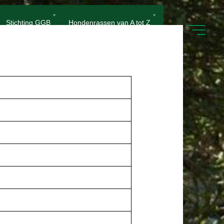
Stichting GGB
Hondenrassen van A tot Z