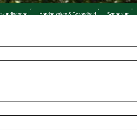
Home
N
skundigenpool
Hondse zaken & Gezondheid
Symposium