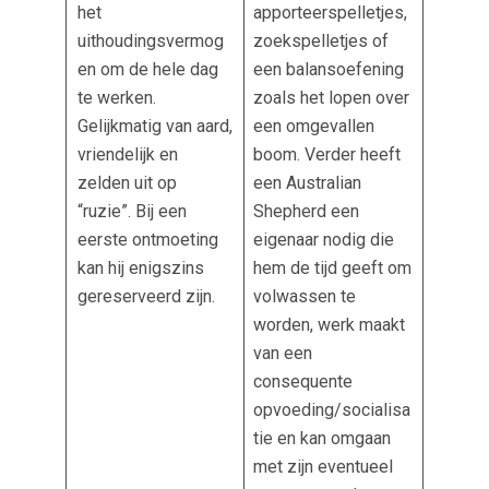
het
apporteerspelletjes,
uithoudingsvermog
zoekspelletjes of
en om de hele dag
een balansoefening
te werken.
zoals het lopen over
Gelijkmatig van aard,
een omgevallen
vriendelijk en
boom. Verder heeft
zelden uit op
een Australian
“ruzie”. Bij een
Shepherd een
eerste ontmoeting
eigenaar nodig die
kan hij enigszins
hem de tijd geeft om
gereserveerd zijn.
volwassen te
worden, werk maakt
van een
consequente
opvoeding/socialisa
tie en kan omgaan
met zijn eventueel