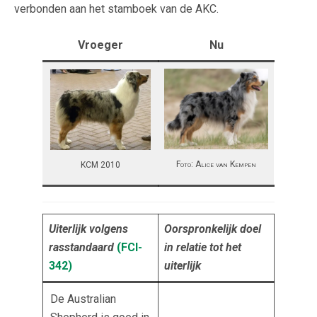
verbonden aan het stamboek van de AKC.
Vroeger
Nu
Foto: Alice van Kempen
KCM 2010
Uiterlijk volgens
Oorspronkelijk doel
rasstandaard
(FC
I-
in relatie tot het
342
)
uiterlijk
De Australian