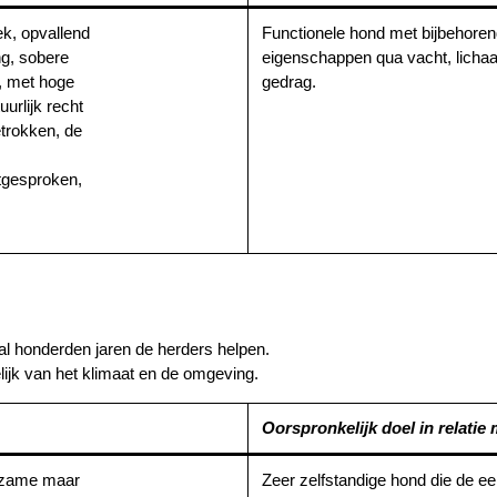
ek, opvallend
Functionele hond met bijbehore
ng, sobere
eigenschappen qua vacht, lich
w, met hoge
gedrag.
urlijk recht
etrokken, de
itgesproken,
 al honderden jaren de herders helpen.
elijk van het klimaat en de omgeving.
Oorspronkelijk doel in relatie
lgzame maar
Zeer zelfstandige hond die de ee