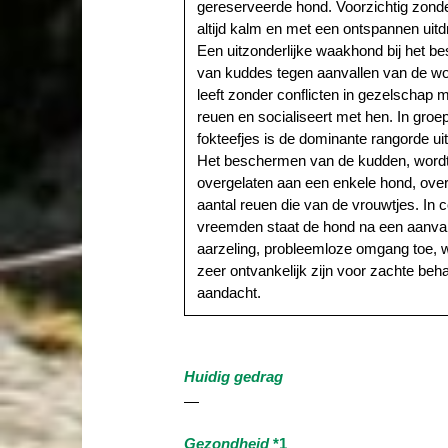
gereserveerde hond. Voorzichtig zonde
altijd kalm en met een ontspannen uitd
Een uitzonderlijke waakhond bij het 
van kuddes tegen aanvallen van de wol
leeft zonder conflicten in gezelschap 
reuen en socialiseert met hen. In gro
fokteefjes is de dominante rangorde ui
Het beschermen van de kudden, wordt
overgelaten aan een enkele hond, overs
aantal reuen die van de vrouwtjes. In 
vreemden staat de hond na een aanvan
aarzeling, probleemloze omgang toe, w
zeer ontvankelijk zijn voor zachte beh
aandacht.
Huidig gedrag
—
Gezondheid
*1