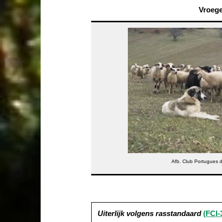
Vroeg
Afb. Club Portugues d
Uiterlijk volgens rasstandaard
(FCI-