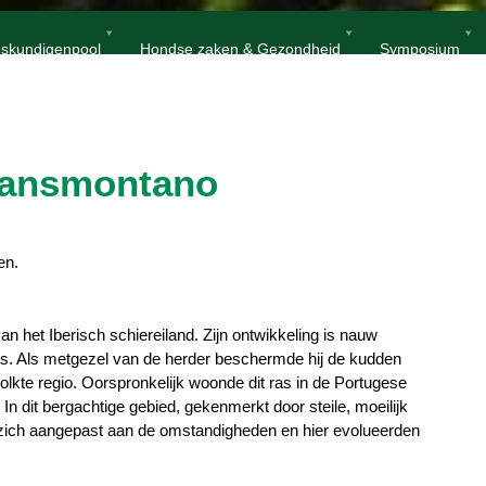
Home
Cão De Gado Transmontano
skundigenpool
Hondse zaken & Gezondheid
Symposium
ransmontano
en.
 het Iberisch schiereiland. Zijn ontwikkeling is nauw
es. Als metgezel van de herder beschermde hij de kudden
lkte regio. Oorspronkelijk woonde dit ras in de Portugese
In dit bergachtige gebied, gekenmerkt door steile, moeilijk
t zich aangepast aan de omstandigheden en hier evolueerden