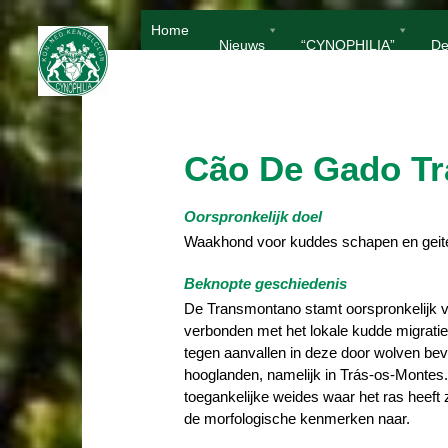
Ga
Home
naar
Nieuws
“CYNOPHILIA”
De
de
inhoud
Cão De Gado T
Oorspronkelijk doel
Waakhond voor kuddes schapen en geit
Beknopte geschiedenis
De Transmontano stamt oorspronkelijk van
verbonden met het lokale kudde migrati
tegen aanvallen in deze door wolven bevo
hooglanden, namelijk in Trás-os-Montes. 
toegankelijke weides waar het ras heef
de morfologische kenmerken naar.