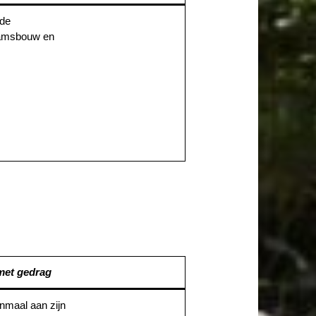
nde
aamsbouw en
 met gedrag
nmaal aan zijn