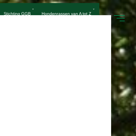
Stichting GGB
Hondenrassen van A tot Z