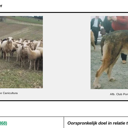
er
e Canicultura
Afb. Club Po
368
)
Oorspronkelijk doel in relatie to