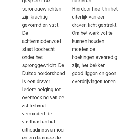
gespierd. De
fungeren.
spronggewrichten
Hierdoor heeft hij het
zijn krachtig
uiterlijk van een
gevormd en vast.
draver; licht gestrekt.
De
Om het werk vol te
achtermiddenvoet
kunnen houden
staat loodrecht
moeten de
onder het
hoekingen evenredig
spronggewricht. De
zijn, het bekken
Duitse herdershond
goed liggen en geen
is een draver.
overdrijvingen tonen.
Iedere neiging tot
overhoeking van de
achterhand
vermindert de
vastheid en het
uithoudingsvermog
en en daarmee de