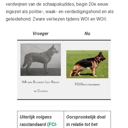
verdwijnen van de schaapskuddes, begin 20e eeuw
ingezet als politie-, waak- en verdedigingshond en als
geleidehond. Zware verliezen tijdens WOI en WOII.
Vroeger
Nu
HA van Bylandt Les Races
FCI-Rasstandaard
de Chiens
Uiterlijk volgens
Oorspronkelijk doel
rasstandaard
(FCI-
in relatie tot het