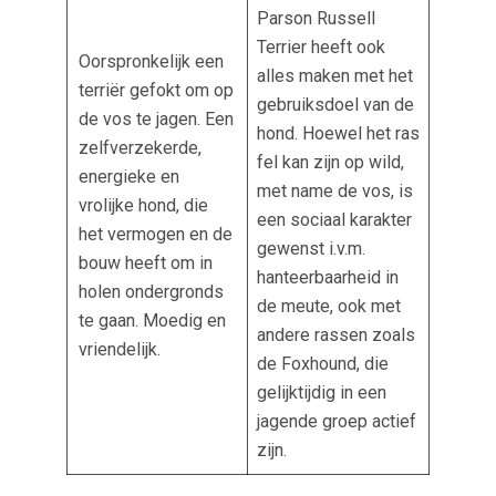
Parson Russell
Terrier heeft ook
Oorspronkelijk een
alles maken met het
terriër gefokt om op
gebruiksdoel van de
de vos te jagen. Een
hond. Hoewel het ras
zelfverzekerde,
fel kan zijn op wild,
energieke en
met name de vos, is
vrolijke hond, die
een sociaal karakter
het vermogen en de
gewenst i.v.m.
bouw heeft om in
hanteerbaarheid in
holen ondergronds
de meute, ook met
te gaan. Moedig en
andere rassen zoals
vriendelijk.
de Foxhound, die
gelijktijdig in een
jagende groep actief
zijn.