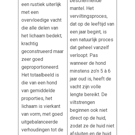
beschermende
een rustiek uiterlijk
mantel. Het
met een
verviltingsproces,
overvloedige vacht
dat op de leeftijd van
die alle delen van
een jaar begint, is
het lichaam bedekt;
een natuurlijk proces
krachtig
dat geheel vanzelf
geconstrueerd maar
verloopt. Pas
zeer goed
wanneer de hond
geproportioneerd.
minstens zo’n 5 à 6
Het totaalbeeld is
jaar oud is, heeft de
die van een hond
vacht zijn volle
van gemiddelde
lengte bereikt. De
proporties, het
viltstrengen
lichaam is vierkant
beginnen ook niet
van vorm, met goed
direct op de huid,
uitgebalanceerde
zodat ze de huid niet
verhoudingen tot de
afsluiten en de huid