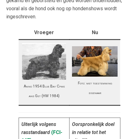
gekamd en geborsteld en goed worden onderhouden,
vooral als de hond ook nog op hondenshows wordt
ingeschreven.
Vroeger
Nu
Foto: met toestemming
Anno 1954 Blue Bay Cpme
eigenaar
and Get (HW 1984)
Uiterlijk volgens
Oorspronkelijk doel
rasstandaard
(FCI-
in relatie tot het