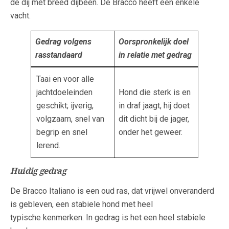
de dij met breed dijbeen. De Bracco heeft een enkele
vacht.
Gedrag volgens
Oorspronkelijk doel
rasstandaard
in relatie met gedrag
Taai en voor alle
jachtdoeleinden
Hond die sterk is en
geschikt; ijverig,
in draf jaagt, hij doet
volgzaam, snel van
dit dicht bij de jager,
begrip en snel
onder het geweer.
lerend.
Huidig gedrag
De Bracco Italiano is een oud ras, dat vrijwel onveranderd
is gebleven, een stabiele hond met heel
typische kenmerken. In gedrag is het een heel stabiele