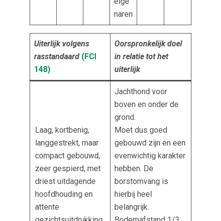
eige
naren
Uiterlijk volgens
Oorspronkelijk doel
rasstandaard
(FCI
in relatie tot het
148)
uiterlijk
Jachthond voor
boven en onder de
grond.
Laag, kortbenig,
Moet dus goed
langgestrekt, maar
gebouwd zijn en een
compact gebouwd,
evenwichtig karakter
zeer gespierd, met
hebben. De
driest uitdagende
borstomvang is
hoofdhouding en
hierbij heel
attente
belangrijk.
gezichtsuitdrukking.
Bodemafstand 1/3