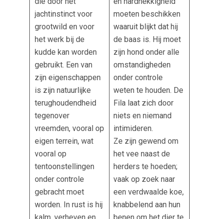
die door het
en hardnekkigheid
jachtinstinct voor
moeten beschikken
grootwild en voor
waaruit blijkt dat hij
het werk bij de
de baas is. Hij moet
kudde kan worden
zijn hond onder alle
gebruikt. Een van
omstandigheden
zijn eigenschappen
onder controle
is zijn natuurlijke
weten te houden. De
terughoudendheid
Fila laat zich door
tegenover
niets en niemand
vreemden, vooral op
intimideren.
eigen terrein, wat
Ze zijn gewend om
vooral op
het vee naast de
tentoonstellingen
herders te hoeden;
onder controle
vaak op zoek naar
gebracht moet
een verdwaalde koe,
worden. In rust is hij
knabbelend aan hun
kalm, verheven en
benen om het dier te