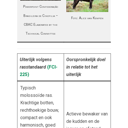
Powerpoint Confederação
Brasileira de Cinofilia –
Foto: Alice van Kempen
CBKC Elaborated by the
Technical Committee
Uiterlijk volgens
Oorspronkelijk doel
rasstandaard
(FCI-
in relatie tot het
225
)
uiterlijk
Typisch
molossoïde ras.
Krachtige botten,
rechthoekige bouw,
Actieve bewaker van
compact en ook
de kudden en de
harmonisch, goed