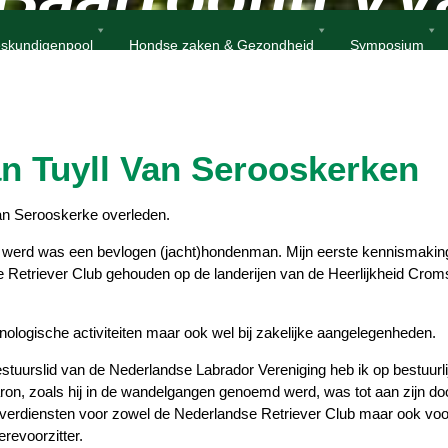
Home
Nieuws
In Memoriam W.J.D. Baron Van Tuyll Van Serooskerken
skundigenpool
Hondse zaken & Gezondheid
Symposium
V
a
a
n
n
S
S
e
e
r
r
e
e
r
r
k
k
e
e
n
n
n Tuyll Van Serooskerken
 van Serooskerke overleden.
 werd was een bevlogen (jacht)hondenman. Mijn eerste kennismakin
e Retriever Club gehouden op de landerijen van de Heerlijkheid Crom
nologische activiteiten maar ook wel bij zakelijke aangelegenheden.
stuurslid van de Nederlandse Labrador Vereniging heb ik op bestuurli
n, zoals hij in de wandelgangen genoemd werd, was tot aan zijn do
n verdiensten voor zowel de Nederlandse Retriever Club maar ook voo
revoorzitter.