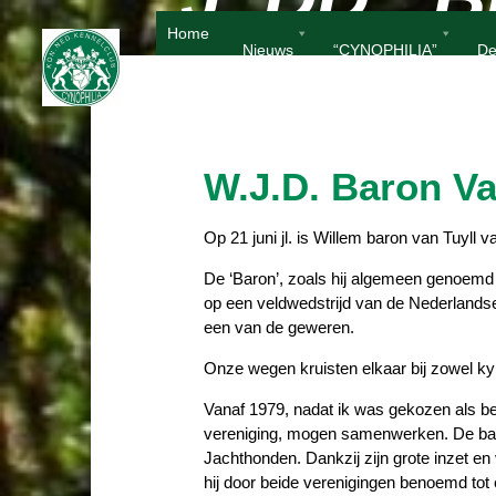
Ga
Home
naar
Nieuws
“CYNOPHILIA”
De
de
u
y
y
l
l
l
l
V
inhoud
W.J.D. Baron Va
Op 21 juni jl. is Willem baron van Tuyll
De ‘Baron’, zoals hij algemeen genoemd
op een veldwedstrijd van de Nederlands
een van de geweren.
Onze wegen kruisten elkaar bij zowel ky
Vanaf 1979, nadat ik was gekozen als be
vereniging, mogen samenwerken. De baro
Jachthonden. Dankzij zijn grote inzet e
hij door beide verenigingen benoemd tot e