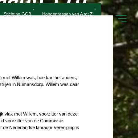
Stichting GGB
Hondenrassen van A tot Z
o
o
o
o
s
s
k
k
g met Willem was, hoe kan het anders,
strijen in Numansdorp. Willem was daar
jk vlak met Willem, voorzitter van deze
od voorzitter van de Commissie
r de Nederlandse labrador Vereniging is